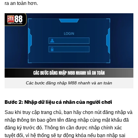
ra an toàn hơn.
Các bước đăng nhập M88 nhanh và an toàn
Bước 2: Nhập dữ liệu cá nhân của người chơi
Sau khi truy cập trang chủ, bạn hãy chọn nút đăng nhập và
nhập thông tin bao gồm tên đăng nhập cùng mật khẩu đã
đăng ký trước đó. Thông tin cần được nhập chính xác
tuyệt đối, vì hệ thống sẽ tự động khóa nếu bạn nhập sai