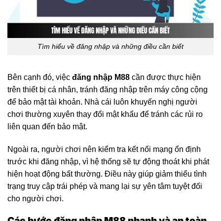
Tìm hiểu về đăng nhập và những điều cần biết
Bên cạnh đó, việc
đăng nhập M88
cần được thực hiện
trên thiết bị cá nhân, tránh đăng nhập trên máy công cộng
để bảo mật tài khoản. Nhà cái luôn khuyến nghị người
chơi thường xuyên thay đổi mật khẩu để tránh các rủi ro
liên quan đến bảo mật.
Ngoài ra, người chơi nên kiểm tra kết nối mạng ổn định
trước khi đăng nhập, vì hệ thống sẽ tự động thoát khi phát
hiện hoạt động bất thường. Điều này giúp giảm thiểu tình
trạng truy cập trái phép và mang lại sự yên tâm tuyệt đối
cho người chơi.
Các bước đăng nhập M88 nhanh và an toàn