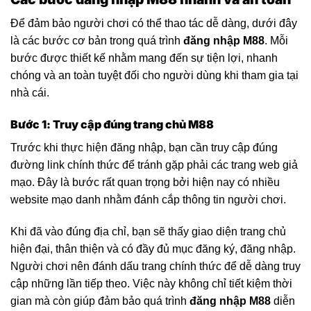
Để đảm bảo người chơi có thể thao tác dễ dàng, dưới đây
là các bước cơ bản trong quá trình
đăng nhập M88
. Mỗi
bước được thiết kế nhằm mang đến sự tiện lợi, nhanh
chóng và an toàn tuyệt đối cho người dùng khi tham gia tại
nhà cái.
Bước 1: Truy cập đúng trang chủ M88
Trước khi thực hiện đăng nhập, bạn cần truy cập đúng
đường link chính thức để tránh gặp phải các trang web giả
mạo. Đây là bước rất quan trọng bởi hiện nay có nhiều
website mạo danh nhằm đánh cắp thông tin người chơi.
Khi đã vào đúng địa chỉ, bạn sẽ thấy giao diện trang chủ
hiện đại, thân thiện và có đầy đủ mục đăng ký, đăng nhập.
Người chơi nên đánh dấu trang chính thức để dễ dàng truy
cập những lần tiếp theo. Việc này không chỉ tiết kiệm thời
gian mà còn giúp đảm bảo quá trình
đăng nhập M88
diễn