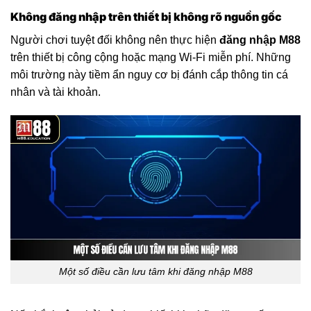
Không đăng nhập trên thiết bị không rõ nguồn gốc
Người chơi tuyệt đối không nên thực hiện
đăng nhập M88
trên thiết bị công cộng hoặc mạng Wi-Fi miễn phí. Những
môi trường này tiềm ẩn nguy cơ bị đánh cắp thông tin cá
nhân và tài khoản.
Một số điều cần lưu tâm khi đăng nhập M88