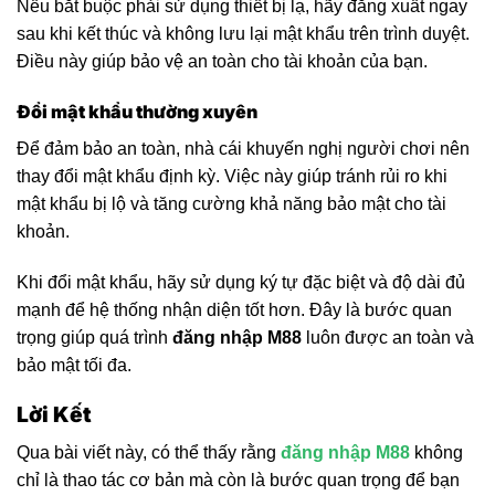
Nếu bắt buộc phải sử dụng thiết bị lạ, hãy đăng xuất ngay
sau khi kết thúc và không lưu lại mật khẩu trên trình duyệt.
Điều này giúp bảo vệ an toàn cho tài khoản của bạn.
Đổi mật khẩu thường xuyên
Để đảm bảo an toàn, nhà cái khuyến nghị người chơi nên
thay đổi mật khẩu định kỳ. Việc này giúp tránh rủi ro khi
mật khẩu bị lộ và tăng cường khả năng bảo mật cho tài
khoản.
Khi đổi mật khẩu, hãy sử dụng ký tự đặc biệt và độ dài đủ
mạnh để hệ thống nhận diện tốt hơn. Đây là bước quan
trọng giúp quá trình
đăng nhập M88
luôn được an toàn và
bảo mật tối đa.
Lời Kết
Qua bài viết này, có thể thấy rằng
đăng nhập M88
không
chỉ là thao tác cơ bản mà còn là bước quan trọng để bạn