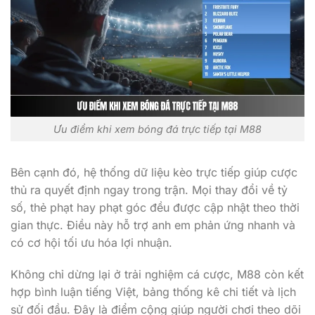
Ưu điểm khi xem bóng đá trực tiếp tại M88
Bên cạnh đó, hệ thống dữ liệu kèo trực tiếp giúp cược
thủ ra quyết định ngay trong trận. Mọi thay đổi về tỷ
số, thẻ phạt hay phạt góc đều được cập nhật theo thời
gian thực. Điều này hỗ trợ anh em phản ứng nhanh và
có cơ hội tối ưu hóa lợi nhuận.
Không chỉ dừng lại ở trải nghiệm cá cược, M88 còn kết
hợp bình luận tiếng Việt, bảng thống kê chi tiết và lịch
sử đối đầu. Đây là điểm cộng giúp người chơi theo dõi