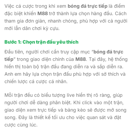
Việc cá cược trong khi xem
bóng đá trực tiếp
là điểm
đặc biệt khiến
M88
trở thành lựa chọn hàng đầu. Cách
tham gia đơn giản, nhanh chóng, phù hợp với cả người
mới lẫn dân chơi kỳ cựu.
Bước 1: Chọn trận đấu yêu thích
Đầu tiên, người chơi cần truy cập mục “
bóng đá trực
tiếp
” trong giao diện chính của
M88
. Tại đây, hệ thống
hiển thị toàn bộ trận đấu đang diễn ra và sắp diễn ra.
Anh em hãy lựa chọn trận đấu phù hợp với sở thích và
chiến lược cá cược cá nhân.
Mỗi trận đều có biểu tượng live hiển thị rõ ràng, giúp
người chơi dễ dàng phân biệt. Khi click vào một trận,
giao diện xem trực tiếp và bảng kèo sẽ được mở song
song. Đây là thiết kế tối ưu cho việc quan sát và đặt
cược cùng lúc.