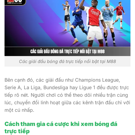
Các giải đấu bóng đá trực tiếp nổi bật tại M88
Bên cạnh đó, các giải đấu như Champions League,
Serie A, La Liga, Bundesliga hay Ligue 1 đều được trực
tiếp rõ nét. Người chơi có thể theo dõi nhiều trận cùng
lúc, chuyển đổi linh hoạt giữa các kênh trận đấu chỉ với
một cú nhấp.
Cách tham gia cá cược khi xem bóng đá
trực tiếp