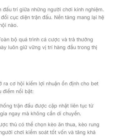
n đấu trí giữa những người chơi kinh nghiệm.
đổi cục diện trận đấu. Nền tảng mang lại hệ
hội nào.
oàn bộ quá trình cá cược và trả thưởng
y luôn giữ vững vị trí hàng đầu trong thị
 ra cơ hội kiếm lợi nhuận ổn định cho bet
u điểm nổi bật:
thống trận đấu được cập nhật liên tục từ
m gia ngay mà không cần di chuyển.
ược thủ có thể chọn kèo ăn thua, kèo rung
người chơi kiểm soát tốt vốn và tăng khả