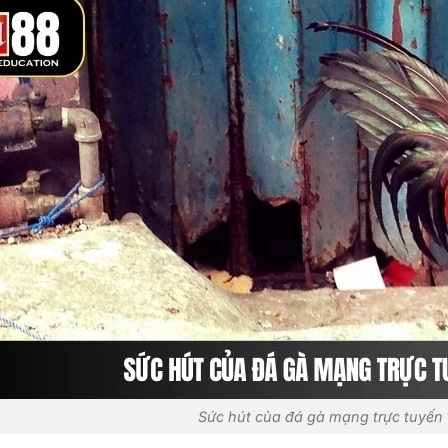
Sức hút của đá gà mạng trực tuyến