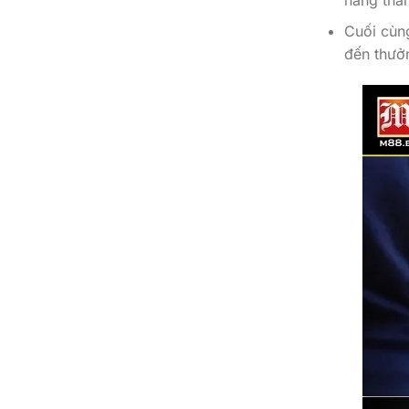
Cuối cùn
đến thưởn