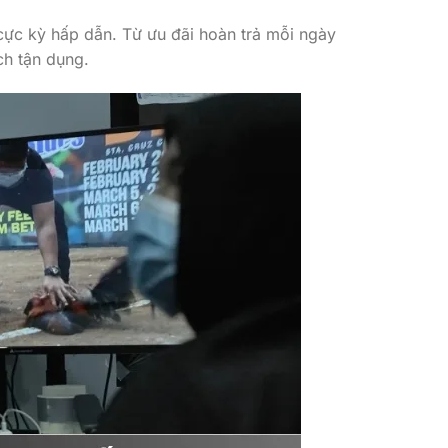
cực kỳ hấp dẫn. Từ ưu đãi hoàn trả mỗi ngày
ch tận dụng.