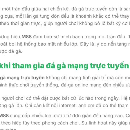
 một trận đấu giữa hai chiến kê, đá gà trực tuyến còn là sà
g cựa, mỗi lần gà tung đòn đều là khoảnh khắc có thể thay 
theo thời gian thực, giúp người chơi không bỏ lỡ bất kỳ cơ 
hương hiệu
M88
đảm bảo sự minh bạch trong mọi trận đấu. T
át bởi hệ thống bảo mật nhiều lớp. Đây là lý do nền tảng nà
ược đá gà.
 khi tham gia đá gà mạng trực tuyến
 gà mạng trực tuyến
không chỉ mang tính giải trí mà còn mở
hình thức chơi truyền thống, đá gà online mang đến nhiều ư
 người chơi có thể đặt cược bất cứ lúc nào trong ngày. Hệ 
ờng gà lớn. Chỉ cần kết nối internet, anh em đã có thể tha
M88
cung cấp nhiều loại cược từ đơn giản đến nâng cao. C
theo hiệp tùy theo phong cách chơi. Sự linh hoạt này giúp 
ng cược.