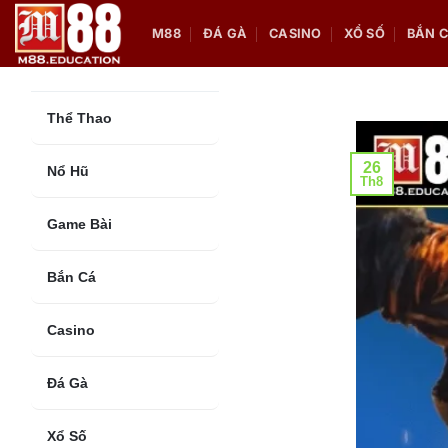
Bỏ
M88
ĐÁ GÀ
CASINO
XỔ SỐ
BẮN 
qua
nội
dung
Thể Thao
26
Nổ Hũ
Th8
Game Bài
Bắn Cá
Casino
Đá Gà
Xổ Số